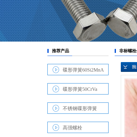
碟形弹簧60Si2MnA
碟形弹簧50CrVa
不锈钢碟形弹簧
高强螺栓